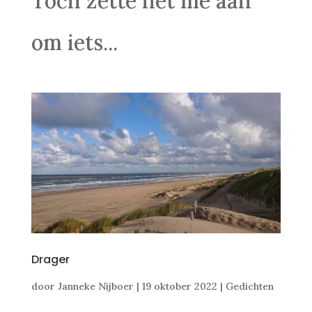
Toch zette het me aan
om iets...
Drager
door
Janneke Nijboer
|
19 oktober 2022
|
Gedichten