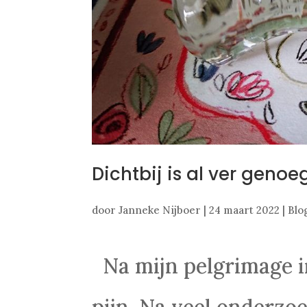
Dichtbij is al ver genoe
door
Janneke Nijboer
|
24 maart 2022
|
Blo
Na mijn pelgrimage i
pijn. Na veel onderzoe