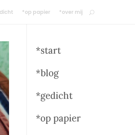
dicht
*op papier
*over mij
*start
*blog
*gedicht
*op papier