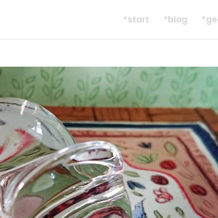
*start
*blog
*ge