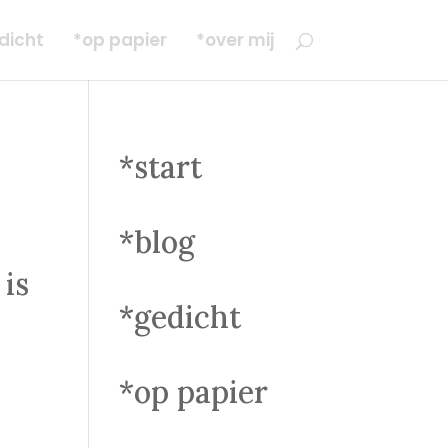
dicht
*op papier
*over mij
*start
*blog
is
*gedicht
*op papier