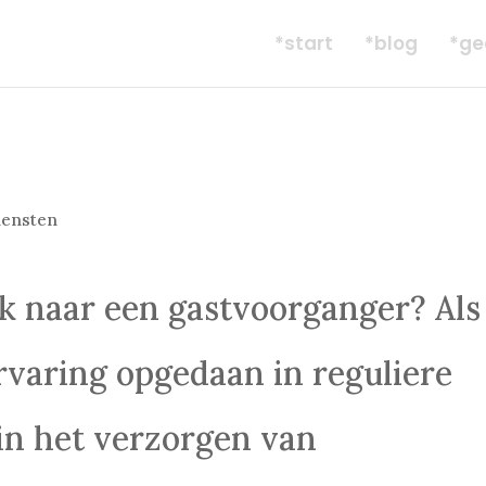
*start
*blog
*ge
iensten
ek naar een gastvoorganger? Als
rvaring opgedaan in reguliere
 in het verzorgen van