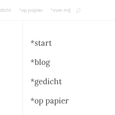
dicht
*op papier
*over mij
*start
*blog
*gedicht
*op papier