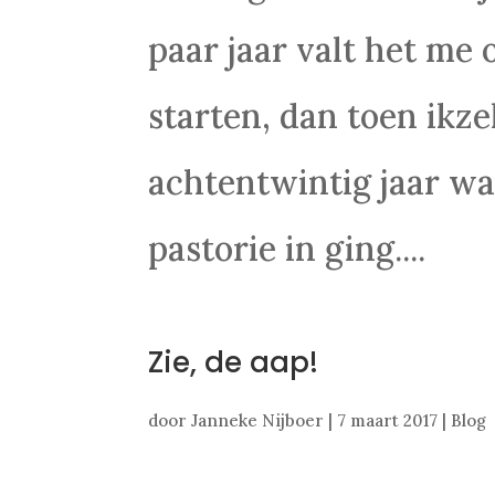
paar jaar valt het me o
starten, dan toen ikz
achtentwintig jaar was
pastorie in ging....
Zie, de aap!
door
Janneke Nijboer
|
7 maart 2017
|
Blog