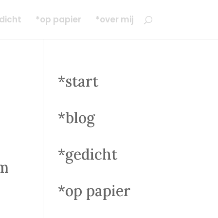
dicht
*op papier
*over mij
*start
*blog
*gedicht
om
*op papier