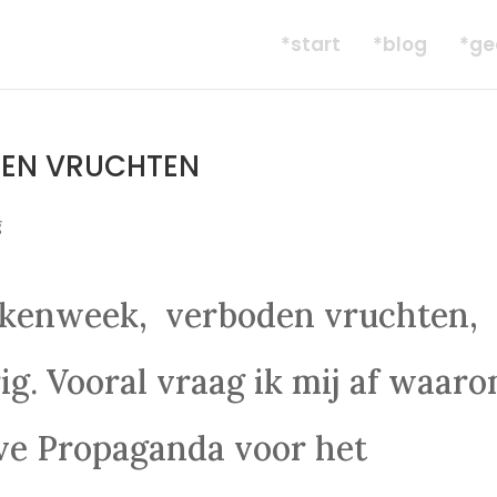
*start
*blog
*ge
DEN VRUCHTEN
g
ekenweek, verboden vruchten,
g. Vooral vraag ik mij af waar
eve Propaganda voor het