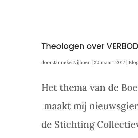
Theologen over VERBO
door
Janneke Nijboer
|
20 maart 2017
|
Blo
Het thema van de Bo
maakt mij nieuwsgieri
de Stichting Collecti