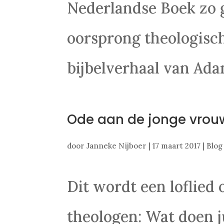
Nederlandse Boek zo g
oorsprong theologisch
bijbelverhaal van Adam
Ode aan de jonge vrouw
door
Janneke Nijboer
|
17 maart 2017
|
Blog
Dit wordt een loflied 
theologen: Wat doen ju