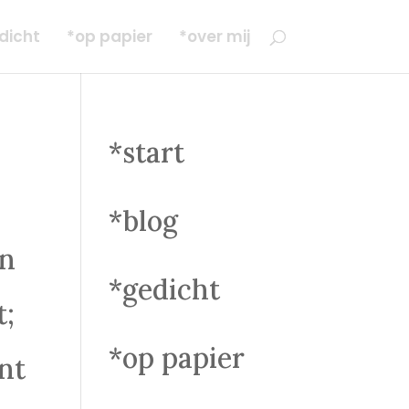
dicht
*op papier
*over mij
*start
*blog
in
*gedicht
t;
*op papier
int