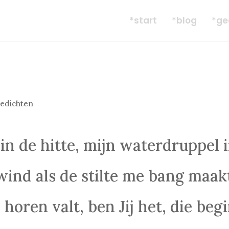
*start
*blog
*ge
edichten
jt in de hitte, mijn waterdruppel 
wind als de stilte me bang maak
 horen valt, ben Jij het, die beg