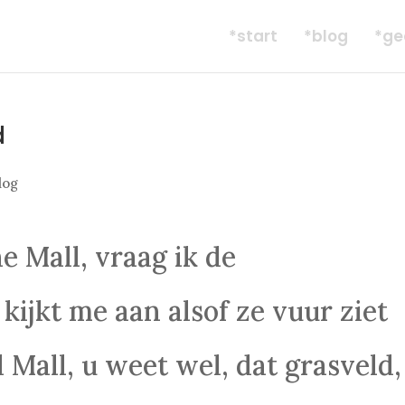
*start
*blog
*ge
d
log
e Mall, vraag ik de
 kijkt me aan alsof ze vuur ziet
 Mall, u weet wel, dat grasveld,