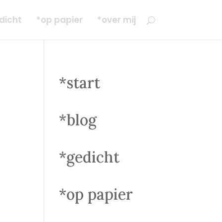
dicht
*op papier
*over mij
*start
*blog
*gedicht
*op papier