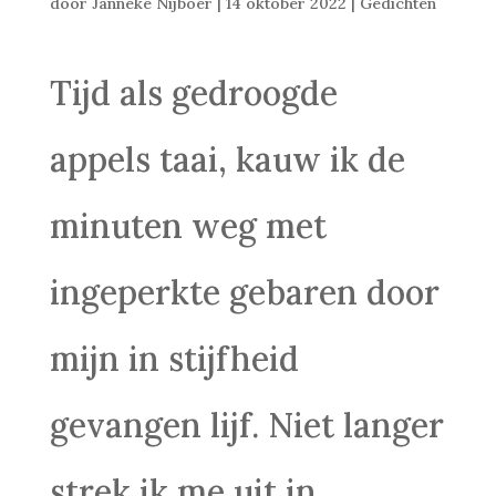
door
Janneke Nijboer
|
14 oktober 2022
|
Gedichten
Tijd als gedroogde
appels taai, kauw ik de
minuten weg met
ingeperkte gebaren door
mijn in stijfheid
gevangen lijf. Niet langer
strek ik me uit in