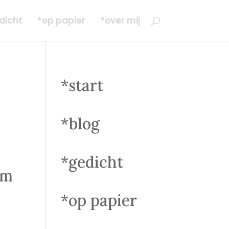
dicht
*op papier
*over mij
*start
*blog
*gedicht
am
*op papier