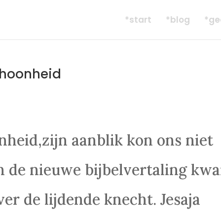
*start
*blog
*ge
choonheid
nheid,zijn aanblik kon ons niet
In de nieuwe bijbelvertaling kw
ver de lijdende knecht. Jesaja