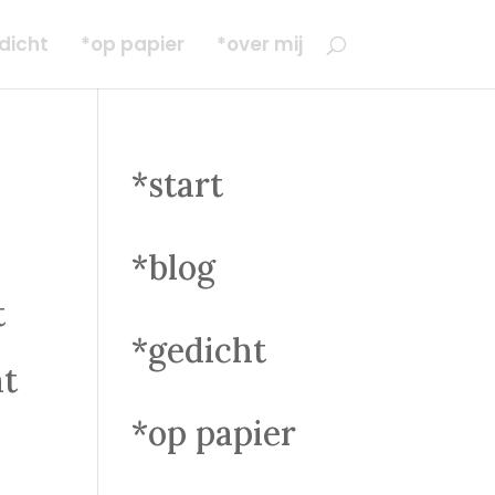
dicht
*op papier
*over mij
*start
*blog
t
*gedicht
ht
*op papier