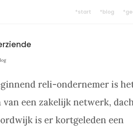
*start
*blog
*ge
erziende
log
ginnend reli-ondernemer is he
 van een zakelijk netwerk, dac
oordwijk is er kortgeleden een