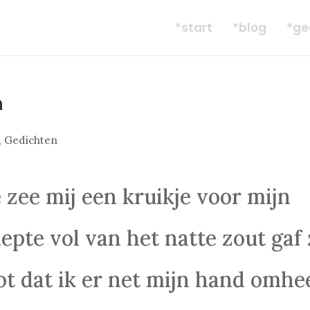
*start
*blog
*ge
n
,
Gedichten
zee mij een kruikje voor mijn
iepte vol van het natte zout gaf
ot dat ik er net mijn hand omhe