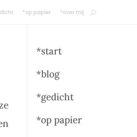
dicht
*op papier
*over mij
*start
*blog
*gedicht
 ze
*op papier
en