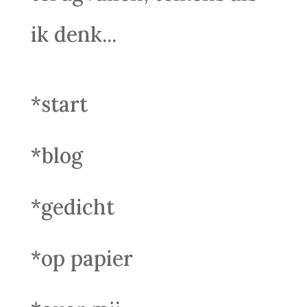
ik denk...
*start
*blog
*gedicht
*op papier