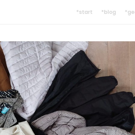
*start
*blog
*ge