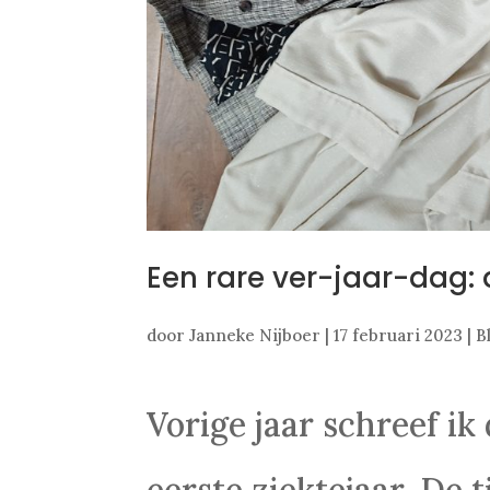
Een rare ver-jaar-dag: 
door
Janneke Nijboer
|
17 februari 2023
|
B
Vorige jaar schreef ik
eerste ziektejaar. De 