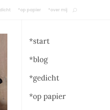
dicht
*op papier
*over mij
*start
*blog
*gedicht
*op papier