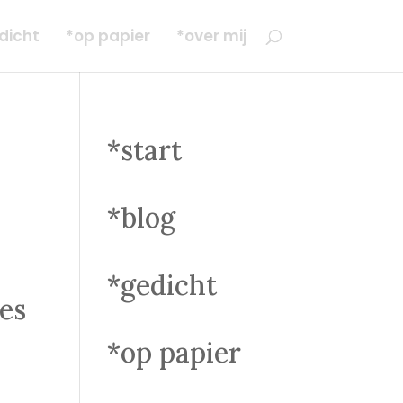
dicht
*op papier
*over mij
*start
*blog
*gedicht
les
*op papier