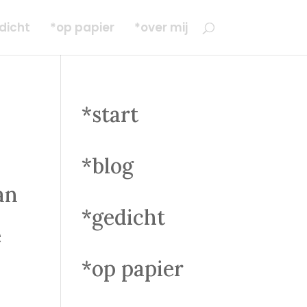
dicht
*op papier
*over mij
*start
*blog
an
*gedicht
e
*op papier