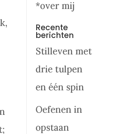
*over mij
k,
Recente
berichten
Stilleven met
drie tulpen
en één spin
Oefenen in
in
opstaan
t;