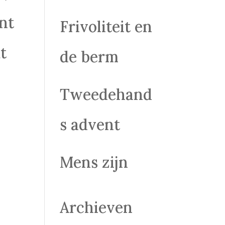
int
Frivoliteit en
t
de berm
Tweedehand
s advent
Mens zijn
Archieven