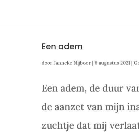
Een adem
door
Janneke Nijboer
|
6 augustus 2021
|
G
Een adem, de duur van
de aanzet van mijn in
zuchtje dat mij verla