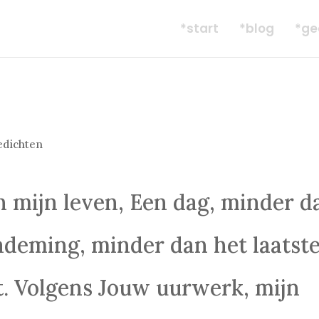
*start
*blog
*ge
edichten
 mijn leven, Een dag, minder d
ademing, minder dan het laatst
at. Volgens Jouw uurwerk, mijn