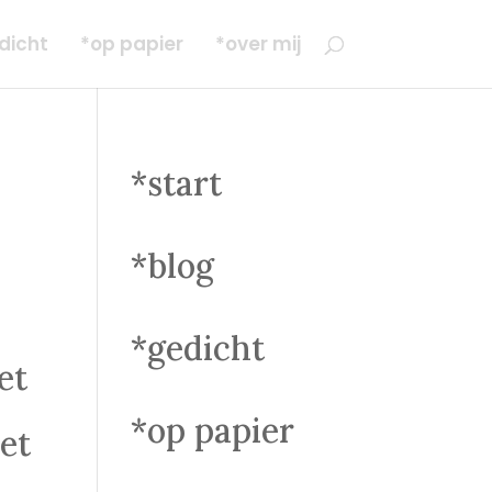
dicht
*op papier
*over mij
*start
*blog
*gedicht
et
*op papier
et