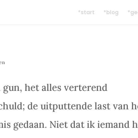
*start
*blog
*ge
en
 gun, het alles verterend
chuld; de uitputtende last van h
mis gedaan. Niet dat ik iemand h