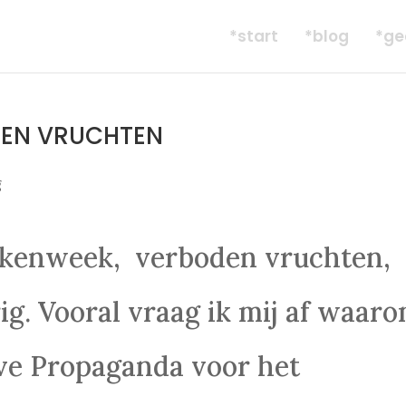
*start
*blog
*ge
DEN VRUCHTEN
g
ekenweek, verboden vruchten,
g. Vooral vraag ik mij af waar
eve Propaganda voor het