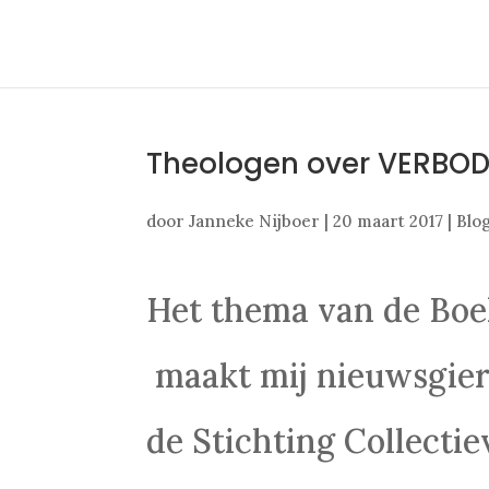
Theologen over VERBO
door
Janneke Nijboer
|
20 maart 2017
|
Blo
Het thema van de Bo
maakt mij nieuwsgieri
de Stichting Collecti