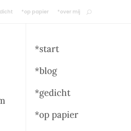
dicht
*op papier
*over mij
*start
*blog
*gedicht
om
*op papier