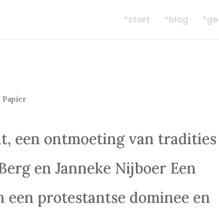
*start
*blog
*ge
 Papier
, een ontmoeting van tradities
 Berg en Janneke Nijboer Een
n een protestantse dominee en