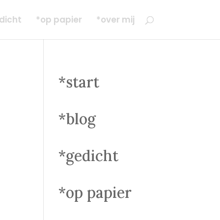
dicht
*op papier
*over mij
*start
*blog
*gedicht
*op papier