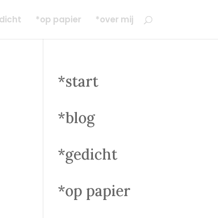
dicht
*op papier
*over mij
*start
*blog
*gedicht
*op papier