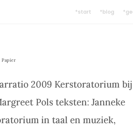
*start
*blog
*ge
 Papier
rratio 2009 Kerstoratorium bij
Margreet Pols teksten: Janneke
oratorium in taal en muziek,