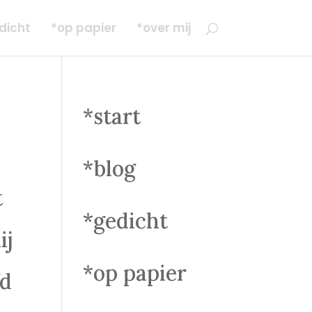
dicht
*op papier
*over mij
*start
*blog
t
*gedicht
ij
*op papier
fd