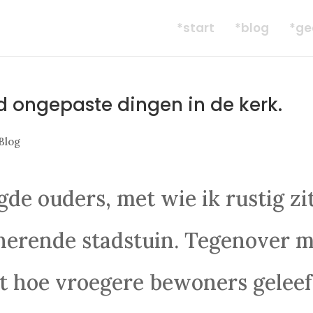
*start
*blog
*ge
d ongepaste dingen in de kerk.
Blog
de ouders, met wie ik rustig zi
inerende stadstuin. Tegenover m
dt hoe vroegere bewoners gelee