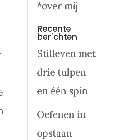
*over mij
Recente
berichten
Stilleven met
r
drie tulpen
,
en één spin
e
n
Oefenen in
opstaan