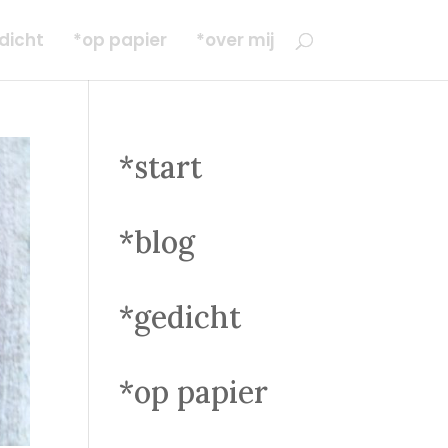
dicht
*op papier
*over mij
*start
*blog
*gedicht
*op papier