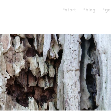
*start
*blog
*ge