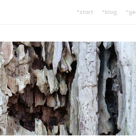
*start
*blog
*ge