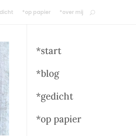
dicht
*op papier
*over mij
*start
*blog
*gedicht
*op papier