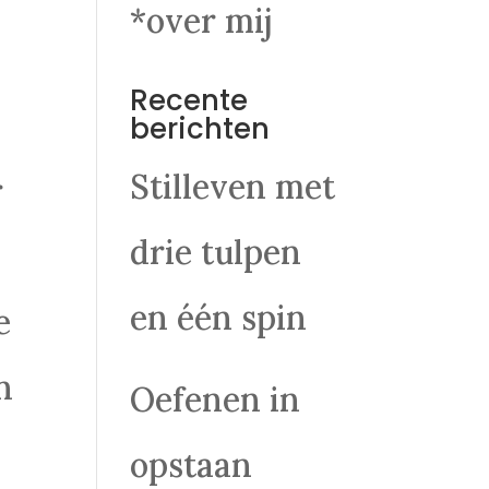
*over mij
Recente
berichten
Stilleven met
r
drie tulpen
,
en één spin
e
n
Oefenen in
opstaan