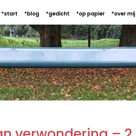
*start
*blog
*gedicht
*op papier
*over mij
an verwondering – 2