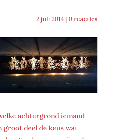
2 juli 2014
|
0 reacties
k welke achtergrond iemand
en groot deel de keus wat