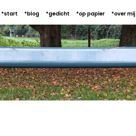
*start
*blog
*gedicht
*op papier
*over mij