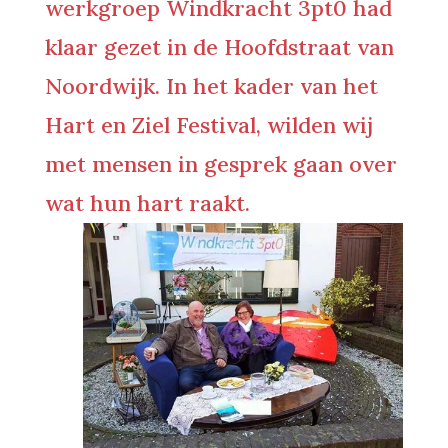
werkgroep Windkracht 3pt0 had
klaar gezet in de Hoofdstraat van
Noordwijk. In het kader van het
Hart en Ziel Festival, wilden wij
met mensen in gesprek gaan over
wat hun hart raakt.