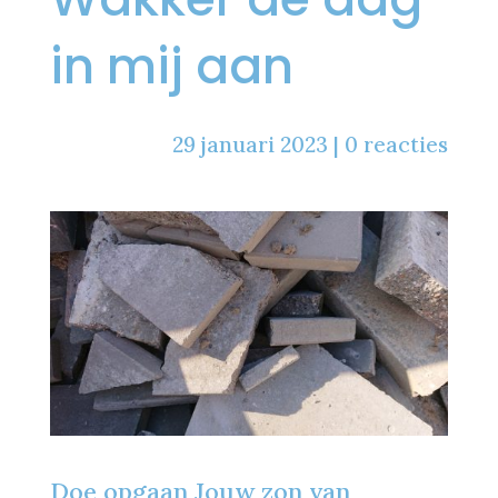
in mij aan
29 januari 2023
|
0 reacties
Doe opgaan Jouw zon van