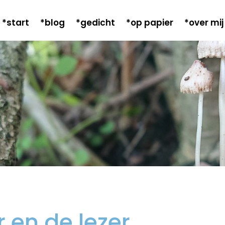
*start
*blog
*gedicht
*op papier
*over mij
 en de lezer