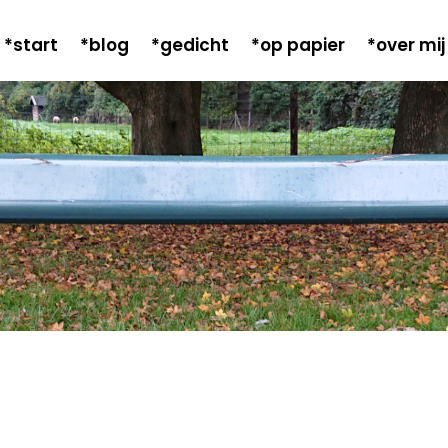
*start
*blog
*gedicht
*op papier
*over mij