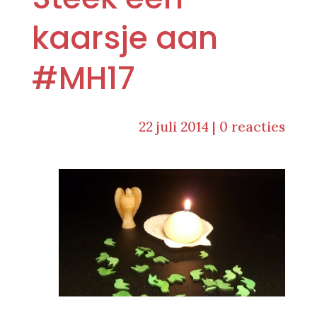
kaarsje aan
#MH17
22 juli 2014
|
0 reacties