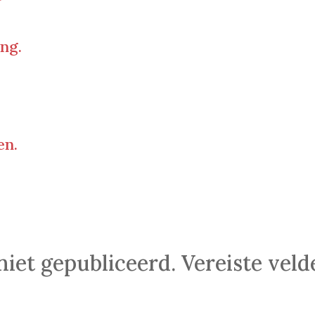
ing.
en.
niet gepubliceerd.
Vereiste vel