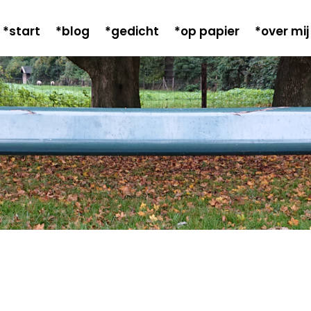
*start
*blog
*gedicht
*op papier
*over mij