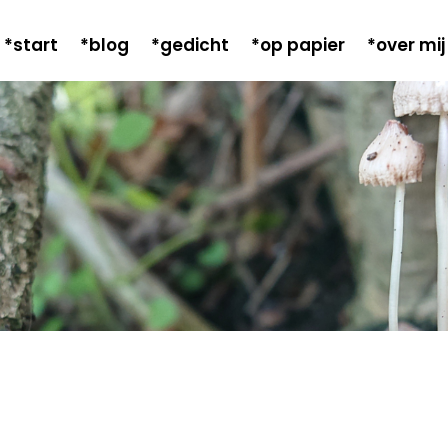
*start
*blog
*gedicht
*op papier
*over mij