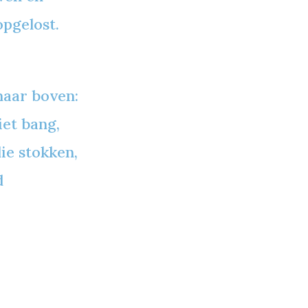
opgelost.
naar boven:
iet bang,
die stokken,
d
t