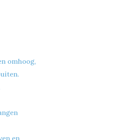
den omhoog,
uiten.
n
hangen
ven en