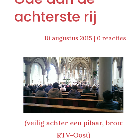
achterste rij
10 augustus 2015
|
0 reacties
(veilig achter een pilaar, bron:
RTV-Oost)