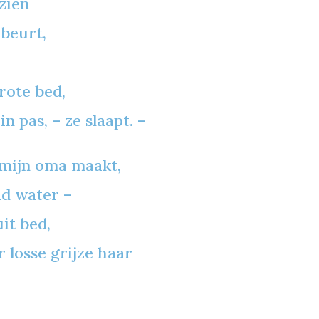
zien
ebeurt,
rote bed,
n pas, – ze slaapt. –
 mijn oma maakt,
ud water –
uit bed,
r losse grijze haar