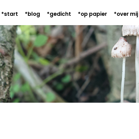
*start
*blog
*gedicht
*op papier
*over mij