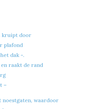
 kruipt door
r plafond
het dak -.
 en raakt de rand
urg
t –
 noestgaten, waardoor