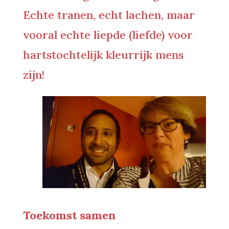
Echte tranen, echt lachen, maar
vooral echte liepde (liefde) voor
hartstochtelijk kleurrijk mens
zijn!
Toekomst samen