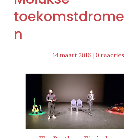
toekomstdrome
n
14 maart 2016
|
0 reacties