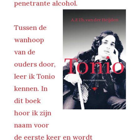
penetrante alcohol.
Tussen de
wanhoop
van de
ouders door,
leer ik Tonio
kennen. In
dit boek
hoor ik zijn
naam voor
de eerste keer en wordt