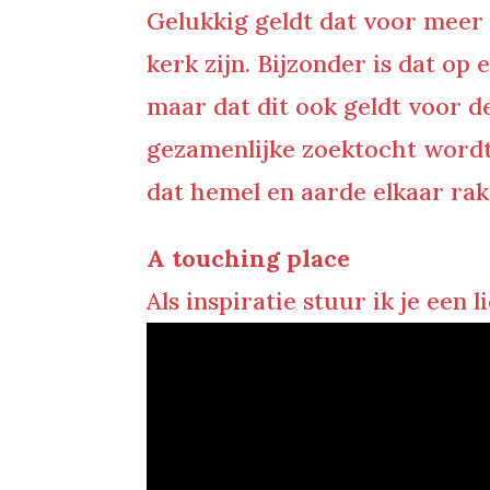
Gelukkig geldt dat voor meer k
kerk zijn. Bijzonder is dat op
maar dat dit ook geldt voor d
gezamenlijke zoektocht wordt 
dat hemel en aarde elkaar rak
A touching place
Als inspiratie stuur ik je een 