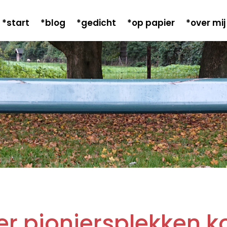
*start
*blog
*gedicht
*op papier
*over mij
er pioniersplekken 