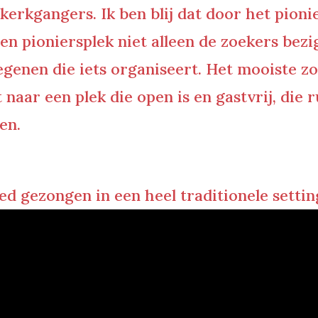
erkgangers. Ik ben blij dat door het pioni
 een pioniersplek niet alleen de zoekers bez
egenen die iets organiseert. Het mooiste zo
naar een plek die open is en gastvrij, die
en.
lied gezongen in een heel traditionele settin