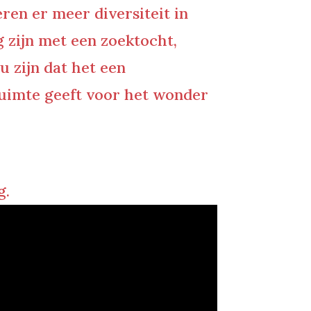
eren er meer diversiteit in
ig zijn met een zoektocht,
u zijn dat het een
 ruimte geeft voor het wonder
g.