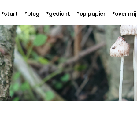
*start
*blog
*gedicht
*op papier
*over mij