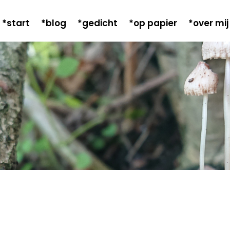
*start
*blog
*gedicht
*op papier
*over mij