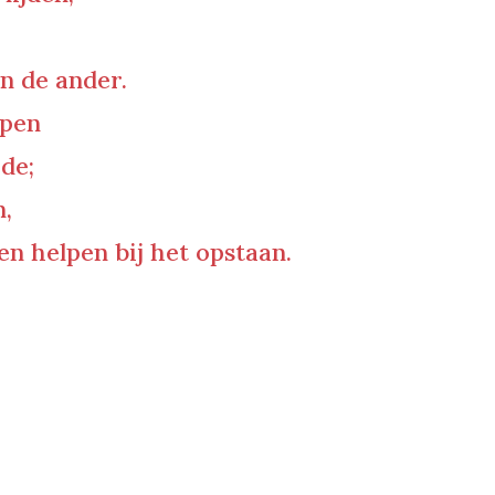
n de ander.
open
de;
n,
en helpen bij het opstaan.