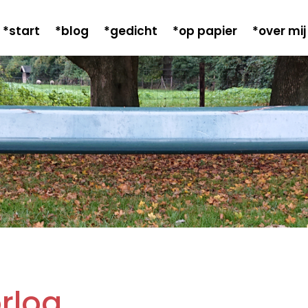
*start
*blog
*gedicht
*op papier
*over mij
rlog