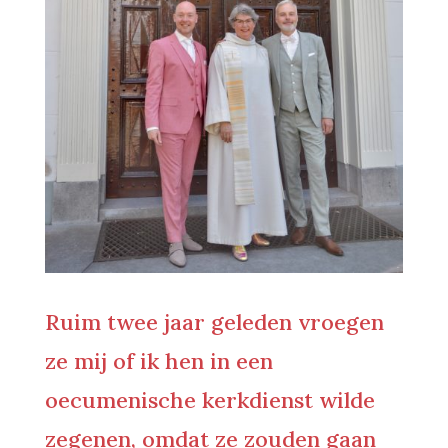
Ruim twee jaar geleden vroegen
ze mij of ik hen in een
oecumenische kerkdienst wilde
zegenen, omdat ze zouden gaan