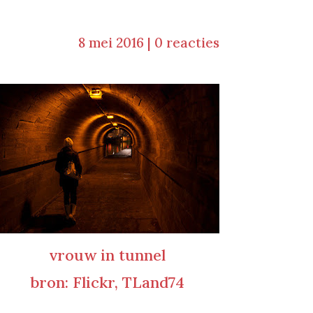
8 mei 2016
|
0 reacties
vrouw in tunnel
bron: Flickr, TLand74