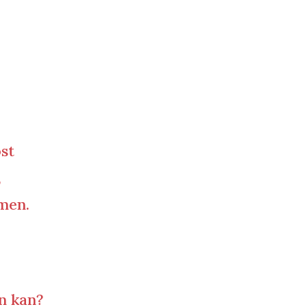
st
,
omen.
n kan?