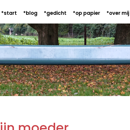
*start
*blog
*gedicht
*op papier
*over mij
ijn moeder