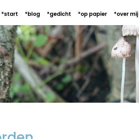
*start
*blog
*gedicht
*op papier
*over mij
orden