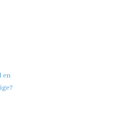
d en
ige?