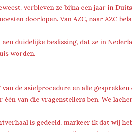
eweest, verbleven ze bijna een jaar in Duit
moesten doorlopen. Van AZC, naar AZC bel
e een duidelijke beslissing, dat ze in Neder
uis worden.
g van de asielprocedure en alle gesprekken
er één van die vragenstellers ben. We lach
chtverhaal is gedeeld, markeer ik dat wij h