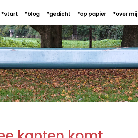
*start
*blog
*gedicht
*op papier
*over mij
wee kanten komt