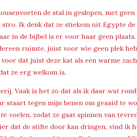
 kousenvoeten de stal in geslopen, met gee
t stro. Ik denk dat ze stiekem uit Egypte d
ar in de bijbel is er voor haar geen plaats.
dereen ruimte, juist voor wie geen plek he
e voor dat juist deze kat als een warme zac
dat ze erg welkom is.
ij. Vaak is het zo dat als ik daar wat rond
r staart tegen mijn benen om geaaid te wor
 te voelen, zodat ze gaat spinnen van tevre
er dat de stilte door kan dringen, vind ik he