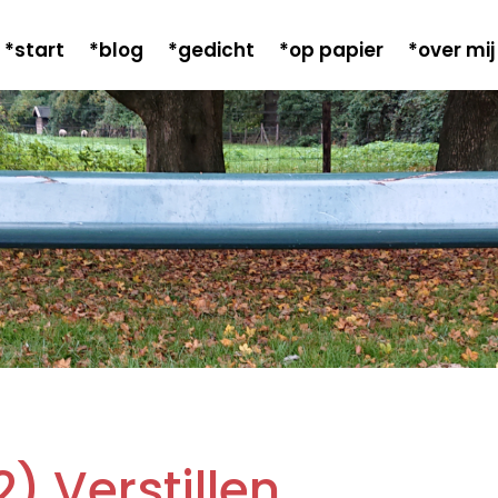
*start
*blog
*gedicht
*op papier
*over mij
) Verstillen