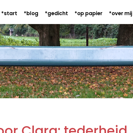
*start
*blog
*gedicht
*op papier
*over mij
oor Clara: tederheid