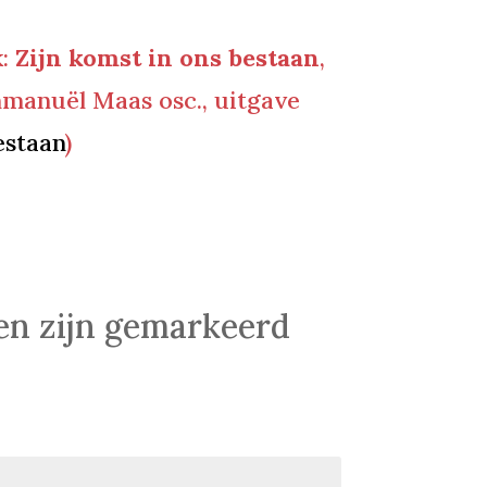
k:
Zijn komst in ons bestaan
,
Emmanuël Maas osc., uitgave
estaan
)
den zijn gemarkeerd