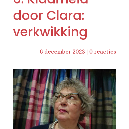
door Clara:
verkwikking
6 december 2023
|
0 reacties