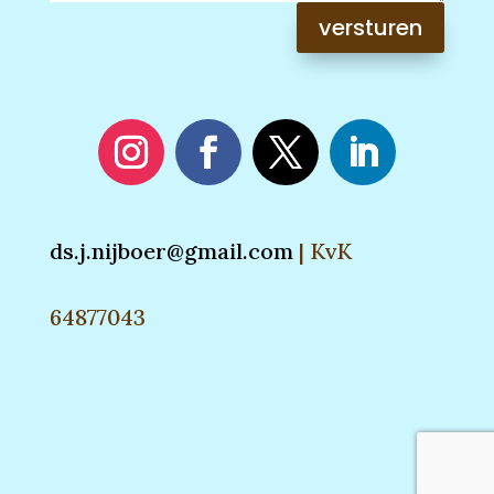
versturen
ds.j.nijboer@gmail.com
| KvK
64877043