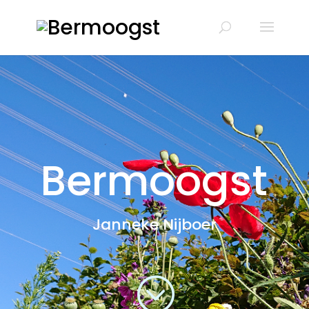
Bermoogst
Janneke Nijboer
;